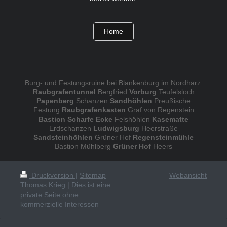
Home
Burg- und Festungsruine bei Blankenburg im Nordharz.
Raubgrafentunnel
Bergfried
Vorburg
Teufelsloch
Papenberg
Schanzen
Sandhöhlen
Preußische
Festung
Raubgrafenkasten
Graf von Regenstein
Bastion Scharfe Ecke
Felshöhlen
Kasematte
Erdschanzen
Ludwigsburg
Heerstraße
Sandsteinhöhlen
Grüner Hof
Regensteinmühle
Bastion Mühlberg
Grüner Hof
Heers
Druckversion
|
Sitemap
Webansicht
Thomas Krieg | Dies ist eine
private Seite ohne
kommerzielle Interessen