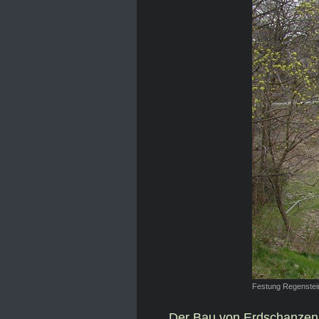
Festung Regenstein
Der Bau von Erdschanzen u