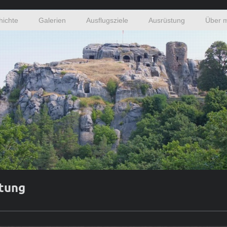
hichte
Galerien
Ausflugsziele
Ausrüstung
Über m
stung