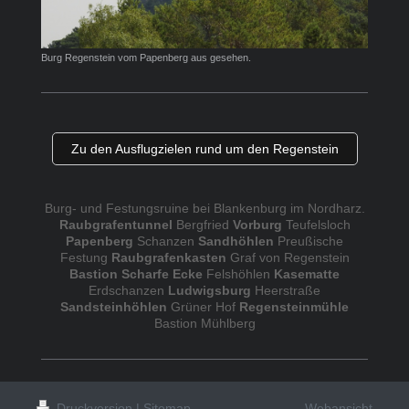
Burg Regenstein vom Papenberg aus gesehen.
Zu den Ausflugzielen rund um den Regenstein
Burg- und Festungsruine bei Blankenburg im Nordharz.
Raubgrafentunnel
Bergfried
Vorburg
Teufelsloch
Papenberg
Schanzen
Sandhöhlen
Preußische
Festung
Raubgrafenkasten
Graf von Regenstein
Bastion Scharfe Ecke
Felshöhlen
Kasematte
Erdschanzen
Ludwigsburg
Heerstraße
Sandsteinhöhlen
Grüner Hof
Regensteinmühle
Bastion Mühlberg
Druckversion
|
Sitemap
Webansicht