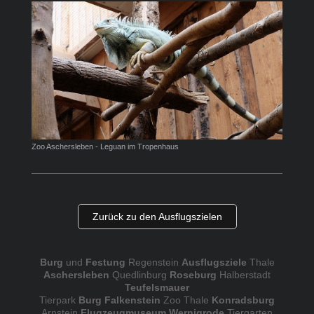
Zoo Aschersleben - Leguan im Tropenhaus
Zurück zu den Ausflugszielen
Burg
und
Festung
Regenstein
Ausflugsziele
Thale
Aschersleben
Quedlinburg
Roseburg
Halberstadt
Teufelsmauer
Tierpark
Burg Falkenstein
Zoo Thale
Konradsburg
Arnstein
Flugzeugmuseum Wernigrode
Tiergarten